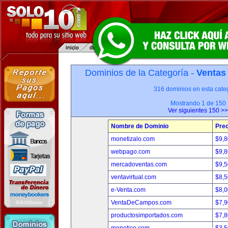
Dominios de la Categoría -
Ventas
316 dominios en esta categ
Mostrando 1 de 150
Ver siguientes 150 >>
Nombre de Dominio
Prec
monetizalo.com
$9,
webpago.com
$9,
mercadoventas.com
$9,
ventavirtual.com
$8,
e-Venta.com
$8,
VentaDeCampos.com
$7,
productosimportados.com
$7,