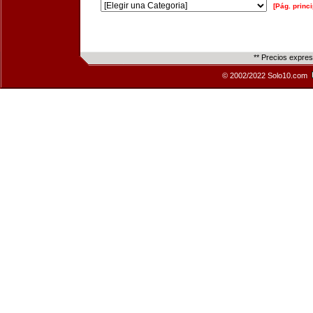
[Pág. princi
** Precios expre
© 2002/2022 Solo10.com