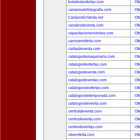
boletindeofertas.com
Ofe
camarasdefotografia.com
Ofe
CamposEnVenta.net
Ofe
canalesdeventa.com
Ofe
capacitacionenventas.com
Ofe
carrosenoferta.com
Ofe
cartasdeventa.com
Ofe
catalogodemaquinaria.com
Ofe
catalogodeofertas.com
Ofe
catalogodeventa.com
Ofe
catalogodeventas.com
Ofe
catalogosdeofertas.com
Ofe
catalogosdetemporada.com
Ofe
catalogosdeventa.com
Ofe
centraldeventa.com
Ofe
centrodeventa.com
Ofe
centrodeventas.com
Ofe
ciberoferta.com
Ofe