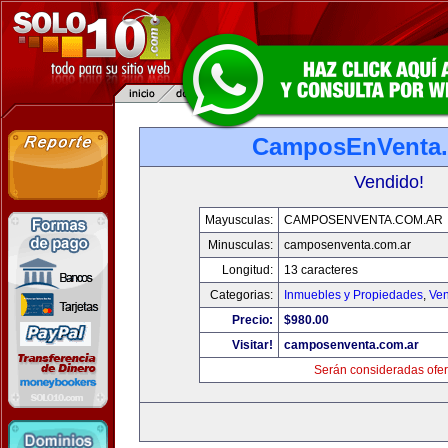
CamposEnVenta.
Vendido!
Mayusculas:
CAMPOSENVENTA.COM.AR
Minusculas:
camposenventa.com.ar
Longitud:
13 caracteres
Categorias:
Inmuebles y Propiedades
,
Ven
Precio:
$980.00
Visitar!
camposenventa.com.ar
Serán consideradas ofer