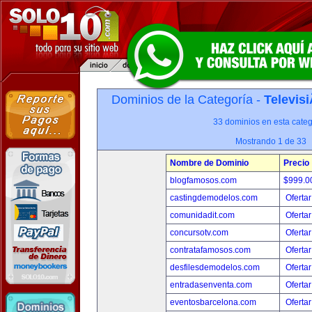
Dominios de la Categoría -
Televis
33 dominios en esta categ
Mostrando 1 de 33
Nombre de Dominio
Precio
blogfamosos.com
$999.
castingdemodelos.com
Ofertar
comunidadit.com
Ofertar
concursotv.com
Ofertar
contratafamosos.com
Ofertar
desfilesdemodelos.com
Ofertar
entradasenventa.com
Ofertar
eventosbarcelona.com
Ofertar