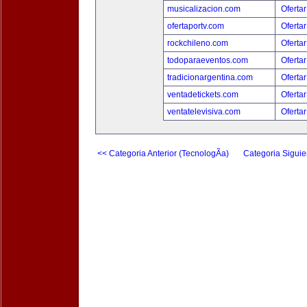
musicalizacion.com
Ofertar
ofertaportv.com
Ofertar
rockchileno.com
Ofertar
todoparaeventos.com
Ofertar
tradicionargentina.com
Ofertar
ventadetickets.com
Ofertar
ventatelevisiva.com
Ofertar
<< Categoria Anterior (TecnologÃ­a)
Categoria Siguie