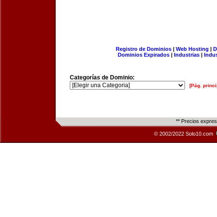
Registro de Dominios
|
Web Hosting
|
D
Dominios Expirados
|
Industrias
|
Indu
Categorías de Dominio:
[Pág. princi
** Precios expre
© 2002/2022 Solo10.com