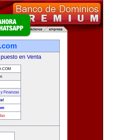
a.com
 puesto en Venta
A.COM
om
 y Finanzas
ta!
com
tas