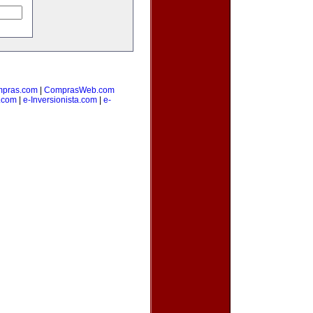
pras.com
|
ComprasWeb.com
.com
|
e-Inversionista.com
|
e-