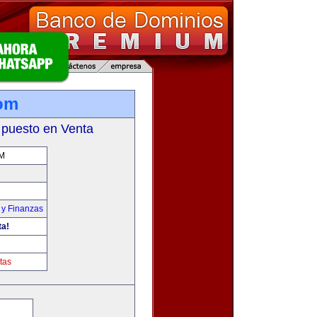
com
 puesto en Venta
M
 y Finanzas
ta!
tas