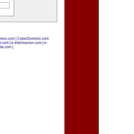
nios.com
|
CyberDominio.com
or.com
|
e-Informacion.com
|
e-
sta.com
|