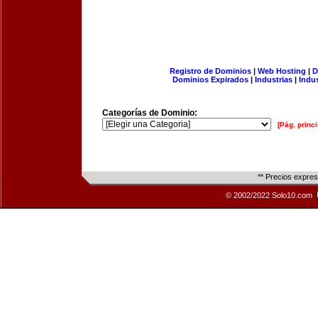
Registro de Dominios
|
Web Hosting
|
D
Dominios Expirados
|
Industrias
|
Indu
Categorías de Dominio:
[Pág. princi
** Precios expre
© 2002/2022 Solo10.com