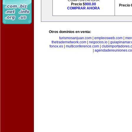
COMPRAR AHORA
Precio $
900.00
Precio 
COMPRAR AHORA
Otros dominios en venta:
turismosanjuan.com
|
empleosweb.com
|
mer
thetradernetwork.com
|
negocios.io
|
guiapinamar
fonox.es
|
multiconference.com
|
clubimportadores.
|
agendadereuniones.c