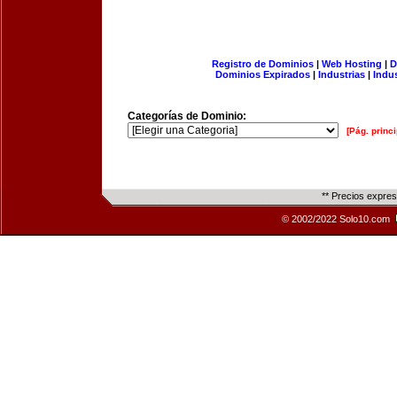
Registro de Dominios
|
Web Hosting
|
D
Dominios Expirados
|
Industrias
|
Indu
Categorías de Dominio:
[Pág. princi
** Precios expre
© 2002/2022 Solo10.com