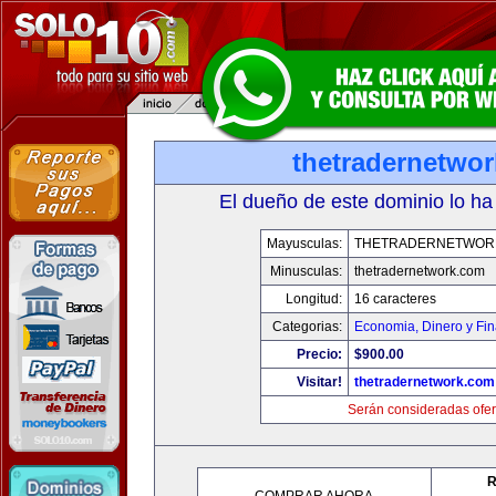
thetradernetwo
El dueño de este dominio lo ha
Mayusculas:
THETRADERNETWOR
Minusculas:
thetradernetwork.com
Longitud:
16 caracteres
Categorias:
Economia, Dinero y Fi
Precio:
$900.00
Visitar!
thetradernetwork.com
Serán consideradas ofer
R