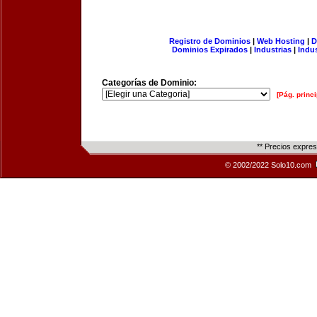
Registro de Dominios
|
Web Hosting
|
D
Dominios Expirados
|
Industrias
|
Indu
Categorías de Dominio:
[Pág. princi
** Precios expre
© 2002/2022 Solo10.com