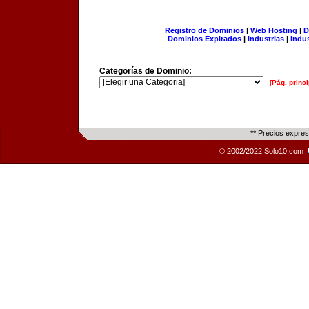
Registro de Dominios
|
Web Hosting
|
D
Dominios Expirados
|
Industrias
|
Indu
Categorías de Dominio:
[Pág. princi
** Precios expre
© 2002/2022 Solo10.com