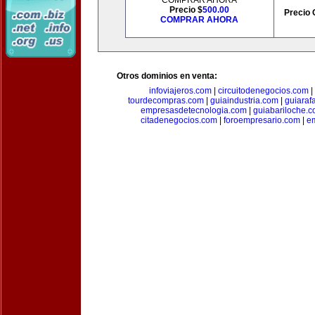
COMPRAR AHORA
Precio $
500.00
Precio 
COMPRAR AHORA
Otros dominios en venta:
infoviajeros.com
|
circuitodenegocios.com
|
tourdecompras.com
|
guiaindustria.com
|
guiaraf
empresasdetecnologia.com
|
guiabariloche.
citadenegocios.com
|
foroempresario.com
|
e