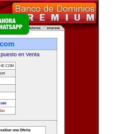
.com
 puesto en Venta
HE.COM
com
.com
tas
ealizar una Oferta