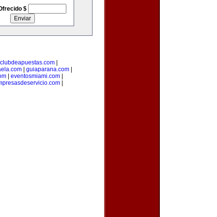
Ofrecido $
clubdeapuestas.com
|
aela.com
|
guiaparana.com
|
com
|
eventosmiami.com
|
mpresasdeservicio.com
|