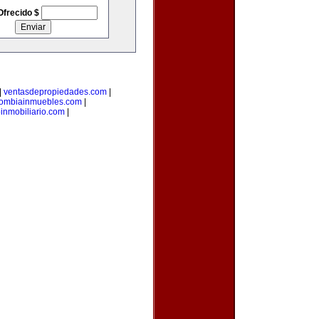
Ofrecido $
|
ventasdepropiedades.com
|
lombiainmuebles.com
|
inmobiliario.com
|