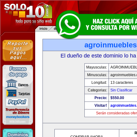
agroinmueble
El dueño de este dominio lo ha
Mayusculas:
AGROINMUEB
Minusculas:
agroinmuebles
Longitud:
13 caracteres
Categorias:
Sin Clasificar
Precio:
$550.00
Visitar!
agroinmuebles
Serán consideradas ofer
R