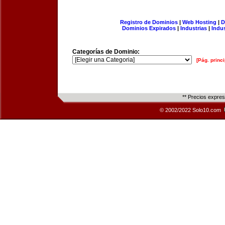
Registro de Dominios
|
Web Hosting
|
D
Dominios Expirados
|
Industrias
|
Indu
Categorías de Dominio:
[Pág. princi
** Precios expre
© 2002/2022 Solo10.com