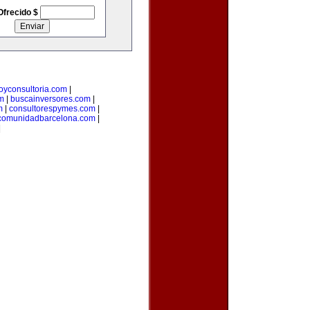
Ofrecido $
loyconsultoria.com
|
m
|
buscainversores.com
|
m
|
consultorespymes.com
|
comunidadbarcelona.com
|
|