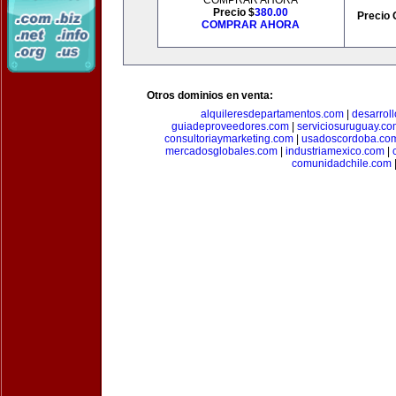
COMPRAR AHORA
Precio $
380.00
Precio 
COMPRAR AHORA
Otros dominios en venta:
alquileresdepartamentos.com
|
desarrol
guiadeproveedores.com
|
serviciosuruguay.co
consultoriaymarketing.com
|
usadoscordoba.co
mercadosglobales.com
|
industriamexico.com
|
comunidadchile.com