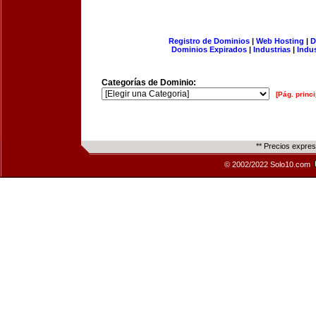
Registro de Dominios
|
Web Hosting
|
D
Dominios Expirados
|
Industrias
|
Indu
Categorías de Dominio:
[Pág. princi
** Precios expre
© 2002/2022 Solo10.com