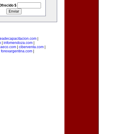
Ofrecido $
eadecapacitacion.com
|
m
|
infomendoza.com
|
iaeco.com
|
ciberventa.com
|
|
forexargentina.com
|