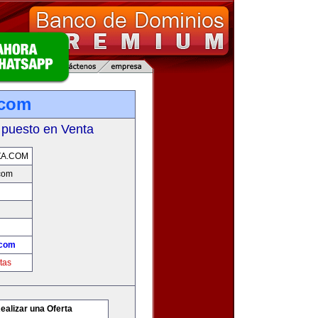
.com
 puesto en Venta
ZA.COM
com
.com
tas
ealizar una Oferta