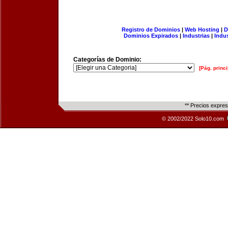
Registro de Dominios
|
Web Hosting
|
D
Dominios Expirados
|
Industrias
|
Indu
Categorías de Dominio:
[Pág. princi
** Precios expre
© 2002/2022 Solo10.com