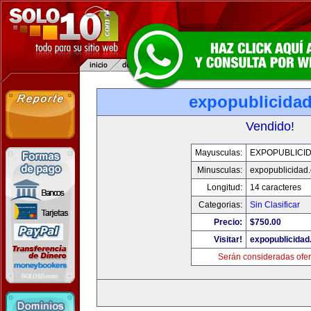
expopublicida
Vendido!
Mayusculas:
EXPOPUBLICI
Minusculas:
expopublicidad
Longitud:
14 caracteres
Categorias:
Sin Clasificar
Precio:
$750.00
Visitar!
expopublicida
Serán consideradas ofer