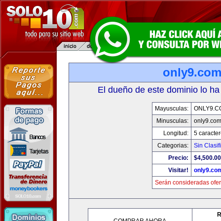
only9.co
El dueño de este dominio lo ha
Mayusculas:
ONLY9.C
Minusculas:
only9.co
Longitud:
5 caracte
Categorias:
Sin Clasif
Precio:
$4,500.00
Visitar!
only9.co
Serán consideradas ofer
R