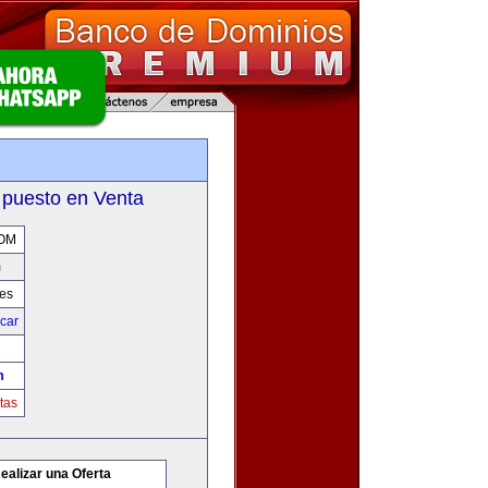
m
 puesto en Venta
OM
m
res
icar
m
tas
ealizar una Oferta