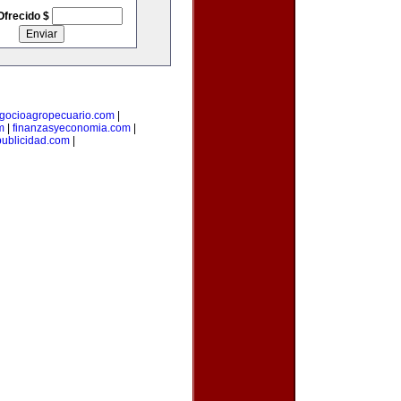
Ofrecido $
gocioagropecuario.com
|
m
|
finanzasyeconomia.com
|
publicidad.com
|