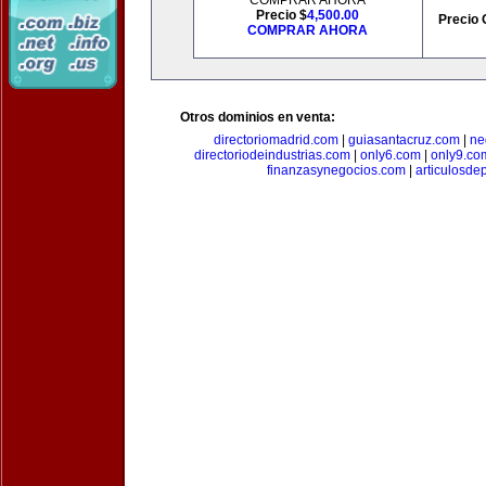
COMPRAR AHORA
Precio $
4,500.00
Precio 
COMPRAR AHORA
Otros dominios en venta:
directoriomadrid.com
|
guiasantacruz.com
|
ne
directoriodeindustrias.com
|
only6.com
|
only9.co
finanzasynegocios.com
|
articulosde