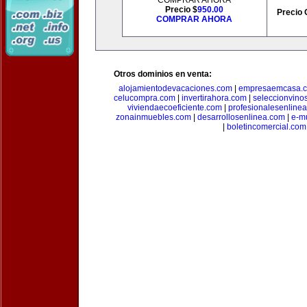
COMPRAR AHORA
Precio $
950.00
Precio 
COMPRAR AHORA
Otros dominios en venta:
alojamientodevacaciones.com
|
empresaemcasa.
celucompra.com
|
invertirahora.com
|
seleccionvino
viviendaecoeficiente.com
|
profesionalesenline
zonainmuebles.com
|
desarrollosenlinea.com
|
e-m
|
boletincomercial.com