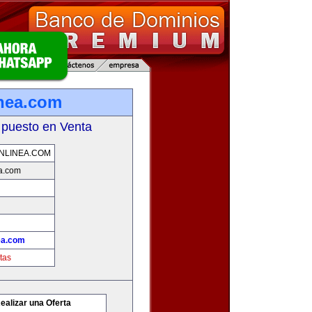
inea.com
 puesto en Venta
NLINEA.COM
ea.com
ea.com
tas
ealizar una Oferta