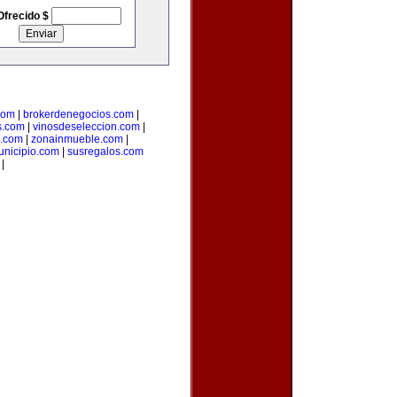
Ofrecido $
com
|
brokerdenegocios.com
|
s.com
|
vinosdeseleccion.com
|
a.com
|
zonainmueble.com
|
unicipio.com
|
susregalos.com
|