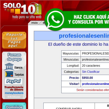
profesionalesenl
El dueño de este dominio lo ha
Mayusculas:
PROFESIONALESE
Minusculas:
profesionalesenlin
Longitud:
20 caracteres
Categorias:
Sin Clasificar
Precio:
$950.00
Visitar!
profesionalesenlin
Serán consideradas ofer
R