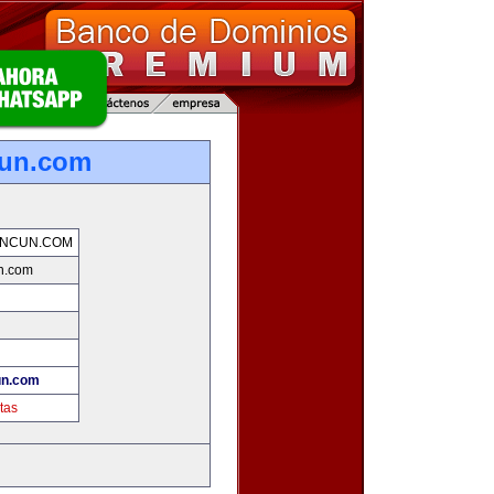
cun.com
ANCUN.COM
n.com
un.com
tas