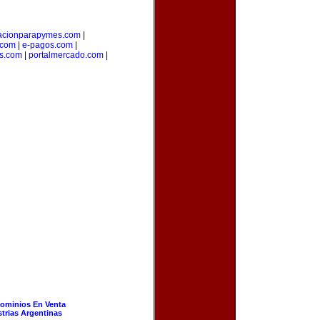
acionparapymes.com
|
.com
|
e-pagos.com
|
os.com
|
portalmercado.com
|
ominios En Venta
strias Argentinas