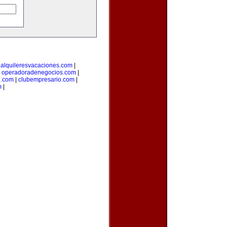
|
alquileresvacaciones.com
|
|
operadoradenegocios.com
|
g.com
|
clubempresario.com
|
m
|