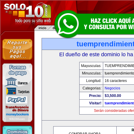
tuemprendimien
El dueño de este dominio lo ha
Mayusculas:
TUEMPRENDIMI
Minusculas:
tuemprendimient
Longitud:
16 caracteres
Categorias:
Negocios
Precio:
$3,500.00
Visitar!
tuemprendimien
Serán consideradas ofer
R