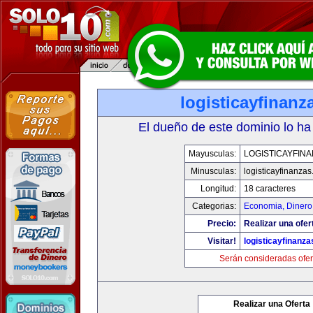
logisticayfinan
El dueño de este dominio lo ha
Mayusculas:
LOGISTICAYFIN
Minusculas:
logisticayfinanza
Longitud:
18 caracteres
Categorias:
Economia, Dinero
Precio:
Realizar una ofer
Visitar!
logisticayfinanz
Serán consideradas ofer
Realizar una Oferta