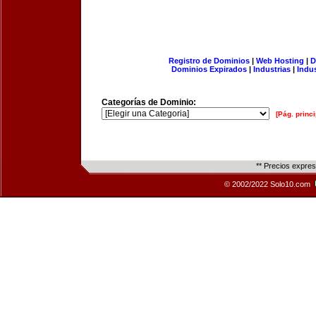
Registro de Dominios
|
Web Hosting
|
D
Dominios Expirados
|
Industrias
|
Indu
Categorías de Dominio:
[Pág. princi
** Precios expre
© 2002/2022 Solo10.com