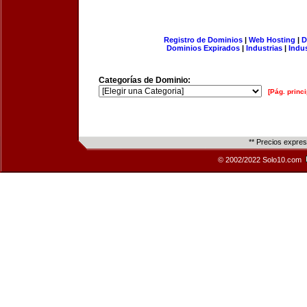
Registro de Dominios
|
Web Hosting
|
D
Dominios Expirados
|
Industrias
|
Indu
Categorías de Dominio:
[Pág. princi
** Precios expre
© 2002/2022 Solo10.com