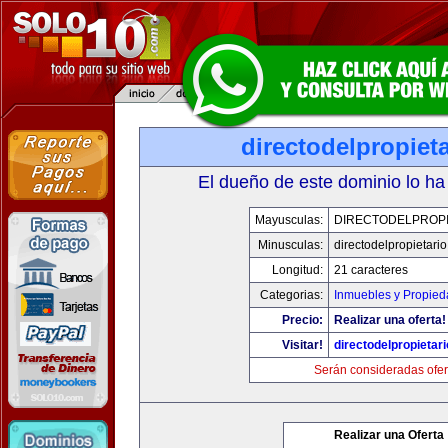
directodelpropiet
El dueño de este dominio lo ha
Mayusculas:
DIRECTODELPROPI
Minusculas:
directodelpropietari
Longitud:
21 caracteres
Categorias:
Inmuebles y Propie
Precio:
Realizar una oferta!
Visitar!
directodelpropietar
Serán consideradas ofer
Realizar una Oferta