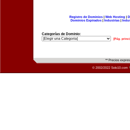
Registro de Dominios
|
Web Hosting
|
D
Dominios Expirados
|
Industrias
|
Indu
Categorías de Dominio:
[Pág. princi
** Precios expre
© 2002/2022 Solo10.com