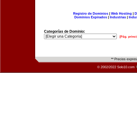
Registro de Dominios
|
Web Hosting
|
D
Dominios Expirados
|
Industrias
|
Indu
Categorías de Dominio:
[Pág. princi
** Precios expre
© 2002/2022 Solo10.com