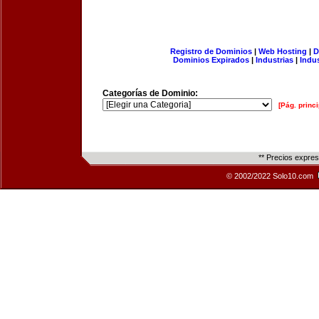
Registro de Dominios
|
Web Hosting
|
D
Dominios Expirados
|
Industrias
|
Indu
Categorías de Dominio:
[Pág. princi
** Precios expre
© 2002/2022 Solo10.com