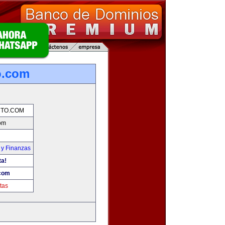
o.com
TO.COM
om
 y Finanzas
ta!
com
tas