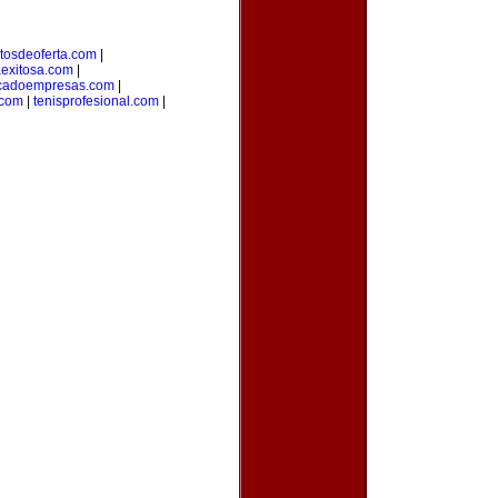
tosdeoferta.com
|
aexitosa.com
|
cadoempresas.com
|
.com
|
tenisprofesional.com
|