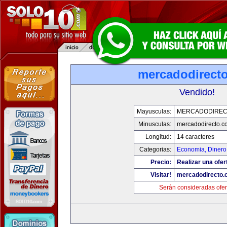
mercadodirect
Vendido!
Mayusculas:
MERCADODIREC
Minusculas:
mercadodirecto.c
Longitud:
14 caracteres
Categorias:
Economia, Dinero
Precio:
Realizar una ofer
Visitar!
mercadodirecto.
Serán consideradas ofer