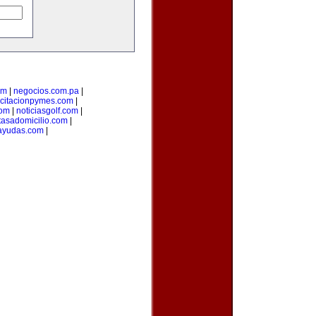
om
|
negocios.com.pa
|
citacionpymes.com
|
com
|
noticiasgolf.com
|
tasadomicilio.com
|
ayudas.com
|