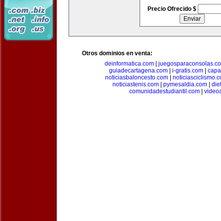
Precio Ofrecido $
Otros dominios en venta:
deinformatica.com
|
juegosparaconsolas.c
guiadecartagena.com
|
i-gratis.com
|
capa
noticiasbaloncesto.com
|
noticiasciclismo.
noticiastenis.com
|
pymesaldia.com
|
die
comunidadestudiantil.com
|
video