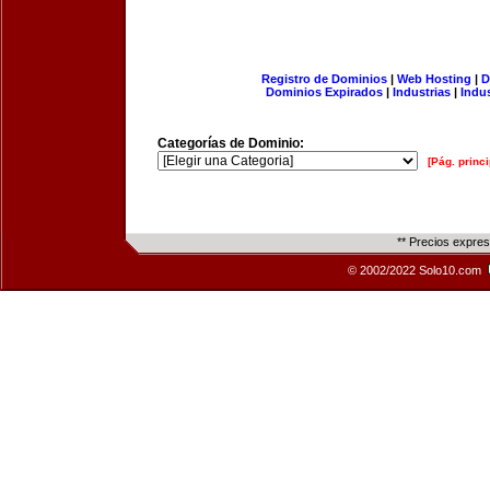
Registro de Dominios
|
Web Hosting
|
D
Dominios Expirados
|
Industrias
|
Indu
Categorías de Dominio:
[Pág. princi
** Precios expre
© 2002/2022 Solo10.com