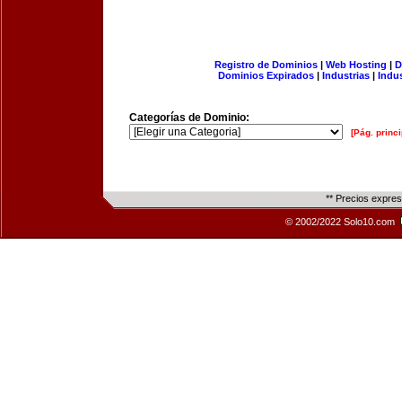
Registro de Dominios
|
Web Hosting
|
D
Dominios Expirados
|
Industrias
|
Indu
Categorías de Dominio:
[Pág. princi
** Precios expre
© 2002/2022 Solo10.com