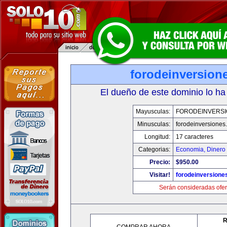
forodeinversion
El dueño de este dominio lo ha
Mayusculas:
FORODEINVERS
Minusculas:
forodeinversiones
Longitud:
17 caracteres
Categorias:
Economia, Dinero 
Precio:
$950.00
Visitar!
forodeinversione
Serán consideradas ofer
R