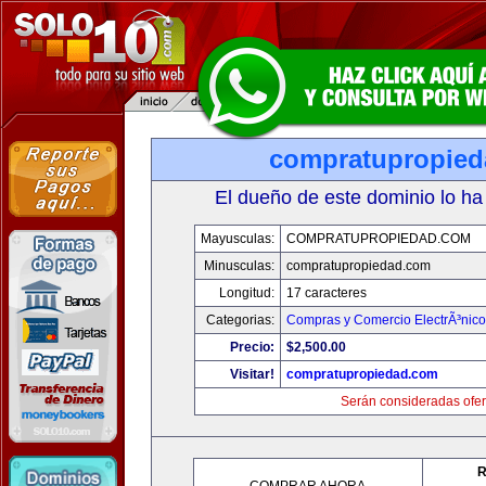
compratupropie
El dueño de este dominio lo ha
Mayusculas:
COMPRATUPROPIEDAD.COM
Minusculas:
compratupropiedad.com
Longitud:
17 caracteres
Categorias:
Compras y Comercio ElectrÃ³nico
Precio:
$2,500.00
Visitar!
compratupropiedad.com
Serán consideradas ofer
R