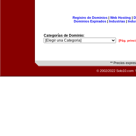
Registro de Dominios
|
Web Hosting
|
D
Dominios Expirados
|
Industrias
|
Indu
Categorías de Dominio:
[Pág. princi
** Precios expre
© 2002/2022 Solo10.com