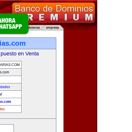
rias.com
 puesto en Venta
IARIAS.COM
as.com
edades
a!
ias.com
tas