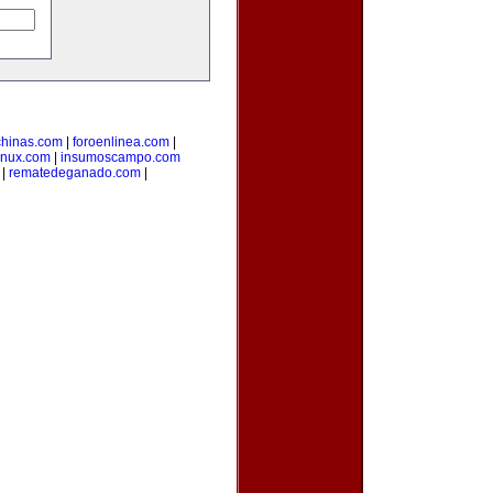
hinas.com
|
foroenlinea.com
|
inux.com
|
insumoscampo.com
|
rematedeganado.com
|