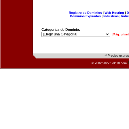
Registro de Dominios
|
Web Hosting
|
D
Dominios Expirados
|
Industrias
|
Indu
Categorías de Dominio:
[Pág. princi
** Precios expre
© 2002/2022 Solo10.com