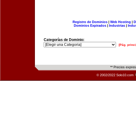
Registro de Dominios
|
Web Hosting
|
D
Dominios Expirados
|
Industrias
|
Indu
Categorías de Dominio:
[Pág. princi
** Precios expre
© 2002/2022 Solo10.com