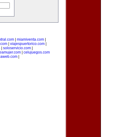
tral.com
|
miamiventa.com
|
.com
|
viajespuertorico.com
|
m
|
soloservicio.com
|
neamujer.com
|
celujuegos.com
rlaweb.com
|