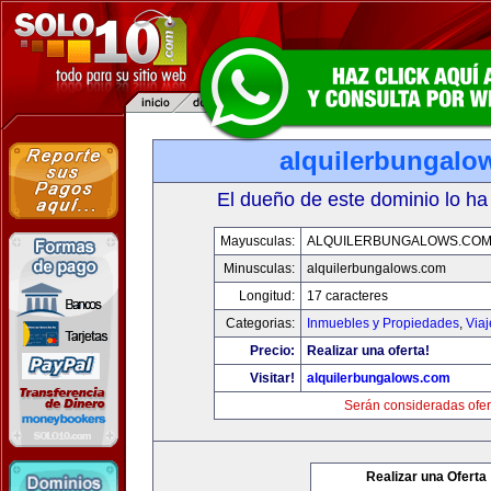
alquilerbungalo
El dueño de este dominio lo ha
Mayusculas:
ALQUILERBUNGALOWS.CO
Minusculas:
alquilerbungalows.com
Longitud:
17 caracteres
Categorias:
Inmuebles y Propiedades
,
Via
Precio:
Realizar una oferta!
Visitar!
alquilerbungalows.com
Serán consideradas ofer
Realizar una Oferta