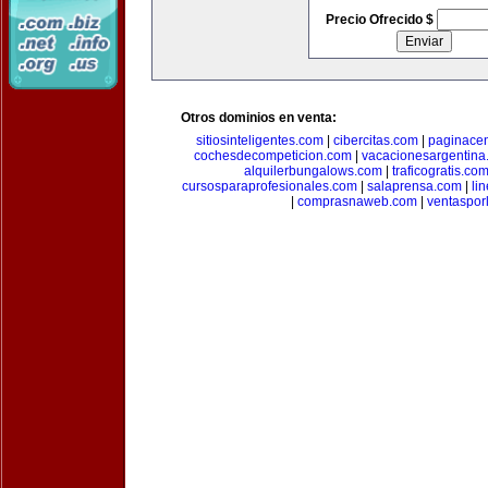
Precio Ofrecido $
Otros dominios en venta:
sitiosinteligentes.com
|
cibercitas.com
|
paginacen
cochesdecompeticion.com
|
vacacionesargentina
alquilerbungalows.com
|
traficogratis.co
cursosparaprofesionales.com
|
salaprensa.com
|
li
|
comprasnaweb.com
|
ventaspo