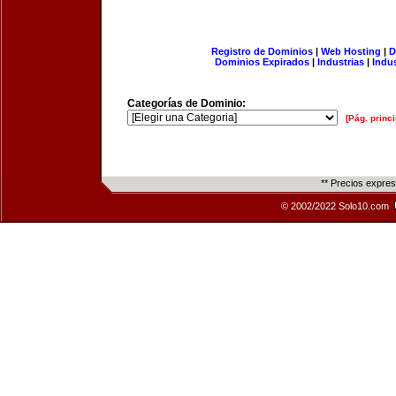
Registro de Dominios
|
Web Hosting
|
D
Dominios Expirados
|
Industrias
|
Indu
Categorías de Dominio:
[Pág. princi
** Precios expre
© 2002/2022 Solo10.com