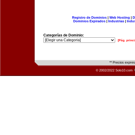
Registro de Dominios
|
Web Hosting
|
D
Dominios Expirados
|
Industrias
|
Indu
Categorías de Dominio:
[Pág. princi
** Precios expre
© 2002/2022 Solo10.com