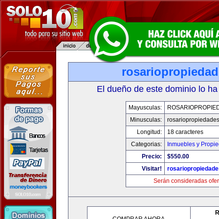
rosariopropieda
El dueño de este dominio lo ha
Mayusculas:
ROSARIOPROPIE
Minusculas:
rosariopropiedade
Longitud:
18 caracteres
Categorias:
Inmuebles y Propi
Precio:
$550.00
Visitar!
rosariopropiedad
Serán consideradas ofer
R