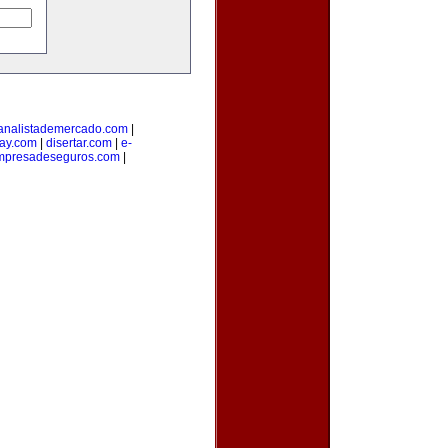
analistademercado.com
|
ay.com
|
disertar.com
|
e-
mpresadeseguros.com
|