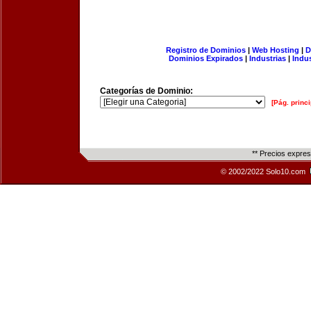
Registro de Dominios
|
Web Hosting
|
D
Dominios Expirados
|
Industrias
|
Indu
Categorías de Dominio:
[Pág. princi
** Precios expre
© 2002/2022 Solo10.com