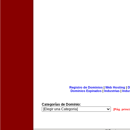
Registro de Dominios
|
Web Hosting
|
D
Dominios Expirados
|
Industrias
|
Indu
Categorías de Dominio:
[Pág. princi