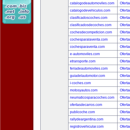
catalogodeautomoviles.com
Oferta
catalogodevehiculos.com
Oferta
clasificadoscoches.com
Oferta
clasificadosdecoches.com
Oferta
cochesdecompeticion.com
Oferta
cochesparalaventa.com
Oferta
cochesparaventa.com
Oferta
e-automoviles.com
Oferta
etransporte.com
Oferta
feriadeautomoviles.com
Oferta
guiadelautomotor.com
Oferta
i-coches.com
Oferta
motosyautos.com
Oferta
neumaticosparacoches.com
Oferta
ofertasdecarros.com
Oferta
publicoche.com
Oferta
rallydeargentina.com
Oferta
registrovehicular.com
Oferta