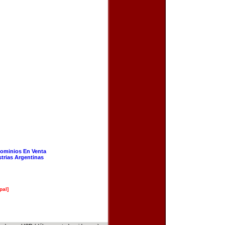
ominios En Venta
strias Argentinas
pal]