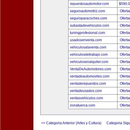
repuestosautomotor.com
$590.
seguroautomotriz.com
Oferta
seguroparacoches.com
Oferta
subastadevehiculos.com
Oferta
tuningprofesional.com
Oferta
usadosenventa.com
Oferta
vehiculosalaventa.com
Oferta
vehiculosdetrabajo.com
Oferta
vehiculosenalquiler.com
Oferta
VentaDeAutomotores.com
Oferta
ventadeautomoviles.com
Oferta
ventaderepuestos.com
Oferta
ventadeusados.com
Oferta
ventasvehiculos.com
Oferta
zonatuerca.com
Oferta
<< Categoria Anterior (Artes y Cultura)
Categoria Sigu