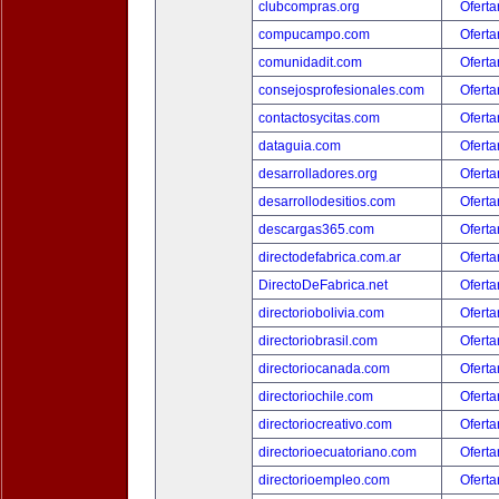
clubcompras.org
Oferta
compucampo.com
Oferta
comunidadit.com
Oferta
consejosprofesionales.com
Oferta
contactosycitas.com
Oferta
dataguia.com
Oferta
desarrolladores.org
Oferta
desarrollodesitios.com
Oferta
descargas365.com
Oferta
directodefabrica.com.ar
Oferta
DirectoDeFabrica.net
Oferta
directoriobolivia.com
Oferta
directoriobrasil.com
Oferta
directoriocanada.com
Oferta
directoriochile.com
Oferta
directoriocreativo.com
Oferta
directorioecuatoriano.com
Oferta
directorioempleo.com
Oferta