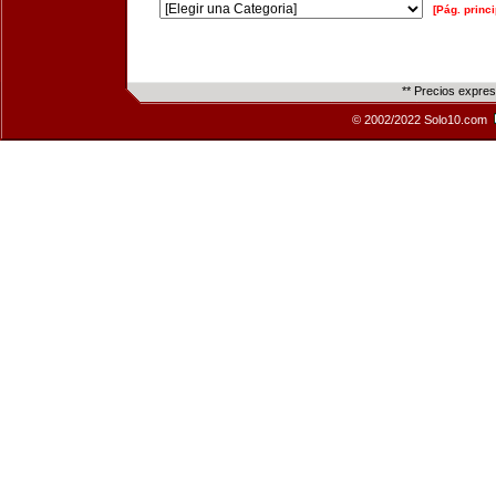
[Pág. princi
** Precios expre
© 2002/2022 Solo10.com